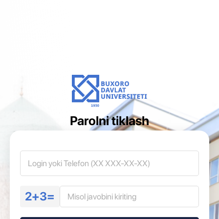
Parolni tiklash
2+3=