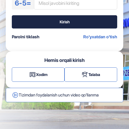
6-5=
Kirish
Parolni tiklash
Ro'yxatdan o'tish
Hemis orqali kirish
Xodim
Talaba
Tizimdan foydalanish uchun video qo'llanma